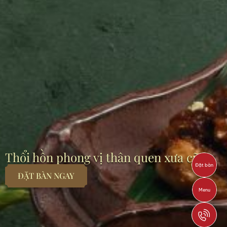
Thổi hồn phong vị thân quen xưa cũ…
Đặt bàn
ĐẶT BÀN NGAY
Menu