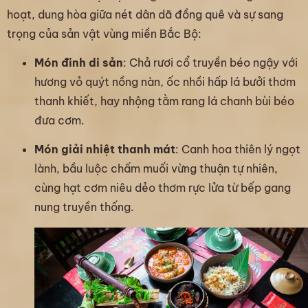
hoạt, dung hòa giữa nét dân dã đồng quê và sự sang
trọng của sản vật vùng miền Bắc Bộ:
Món đinh di sản
: Chả rươi cổ truyền béo ngậy với
hương vỏ quýt nồng nàn, ốc nhồi hấp lá bưởi thơm
thanh khiết, hay nhộng tằm rang lá chanh bùi béo
đưa cơm.
Món giải nhiệt thanh mát
: Canh hoa thiên lý ngọt
lành, bầu luộc chấm muối vừng thuận tự nhiên,
cùng hạt cơm niêu dẻo thơm rực lửa từ bếp gang
nung truyền thống.