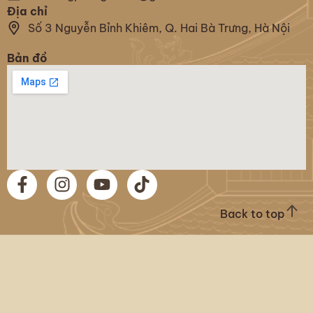
Địa chỉ
Số 3 Nguyễn Bỉnh Khiêm, Q. Hai Bà Trưng, Hà Nội
Bản đồ
Back to top