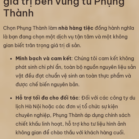
giá trị bền vững từ Phụng
Thành
Chọn Phụng Thành làm
nhà hàng tiệc
đồng hành nghĩa
là bạn đang chọn một dịch vụ tận tâm và một không
gian biết trân trọng giá trị di sản.
Minh bạch và cam kết
: Chúng tôi cam kết không
phát sinh chi phí ẩn, toàn bộ nguồn nguyên liệu sản
vật đều đạt chuẩn vệ sinh an toàn thực phẩm và
được chế biến nguyên bản.
Hỗ trợ tối đa cho đối tác
: Đối với các công ty du
lịch Hà Nội hoặc các đơn vị tổ chức sự kiện
chuyên nghiệp, Phụng Thành áp dụng chính sách
chiết khấu linh hoạt, hỗ trợ kho tư liệu hình ảnh
không gian để chào thầu với khách hàng cuối.