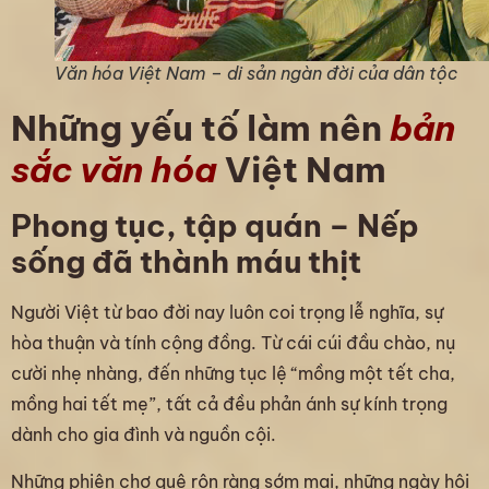
Văn hóa Việt Nam – di sản ngàn đời của dân tộc
Những yếu tố làm nên
bản
sắc văn hóa
Việt Nam
Phong tục, tập quán – Nếp
sống đã thành máu thịt
Người Việt từ bao đời nay luôn coi trọng lễ nghĩa, sự
hòa thuận và tính cộng đồng. Từ cái cúi đầu chào, nụ
cười nhẹ nhàng, đến những tục lệ “mồng một tết cha,
mồng hai tết mẹ”, tất cả đều phản ánh sự kính trọng
dành cho gia đình và nguồn cội.
Những phiên chợ quê rộn ràng sớm mai, những ngày hội