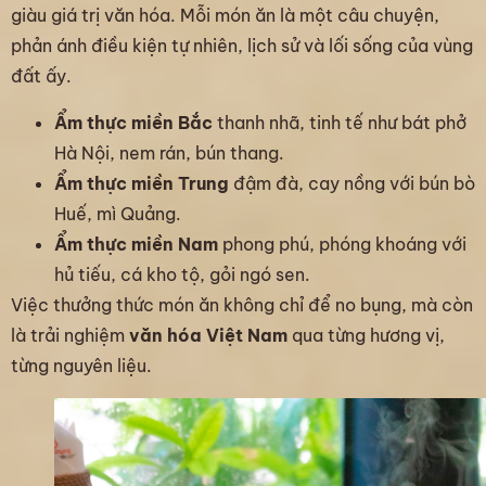
giàu giá trị văn hóa. Mỗi món ăn là một câu chuyện,
phản ánh điều kiện tự nhiên, lịch sử và lối sống của vùng
đất ấy.
Ẩm thực miền Bắc
thanh nhã, tinh tế như bát phở
Hà Nội, nem rán, bún thang.
Ẩm thực miền Trung
đậm đà, cay nồng với bún bò
Huế, mì Quảng.
Ẩm thực miền Nam
phong phú, phóng khoáng với
hủ tiếu, cá kho tộ, gỏi ngó sen.
Việc thưởng thức món ăn không chỉ để no bụng, mà còn
là trải nghiệm
văn hóa Việt Nam
qua từng hương vị,
từng nguyên liệu.