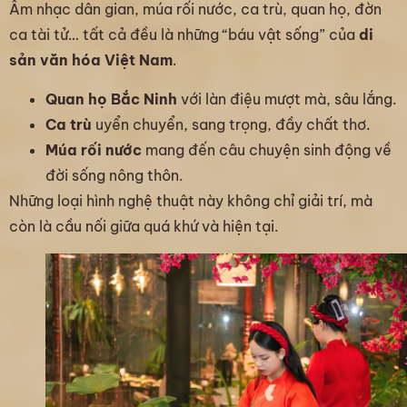
Âm nhạc dân gian, múa rối nước, ca trù, quan họ, đờn
ca tài tử… tất cả đều là những “báu vật sống” của
di
sản văn hóa Việt Nam
.
Quan họ Bắc Ninh
với làn điệu mượt mà, sâu lắng.
Ca trù
uyển chuyển, sang trọng, đầy chất thơ.
Múa rối nước
mang đến câu chuyện sinh động về
đời sống nông thôn.
Những loại hình nghệ thuật này không chỉ giải trí, mà
còn là cầu nối giữa quá khứ và hiện tại.