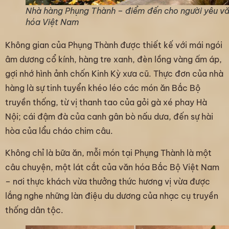
Nhà hàng Phụng Thành – điểm đến cho người yêu v
hóa Việt Nam
Không gian của Phụng Thành được thiết kế với mái ngói
âm dương cổ kính, hàng tre xanh, đèn lồng vàng ấm áp,
gợi nhớ hình ảnh chốn Kinh Kỳ xưa cũ. Thực đơn của nhà
hàng là sự tinh tuyển khéo léo các món ăn Bắc Bộ
truyền thống, từ vị thanh tao của gỏi gà xé phay Hà
Nội; cái đậm đà của canh gân bò nấu dưa, đến sự hài
hòa của lẩu cháo chim câu.
Không chỉ là bữa ăn, mỗi món tại Phụng Thành là một
câu chuyện, một lát cắt của văn hóa Bắc Bộ Việt Nam
– nơi thực khách vừa thưởng thức hương vị vừa được
lắng nghe những làn điệu du dương của nhạc cụ truyền
thống dân tộc.