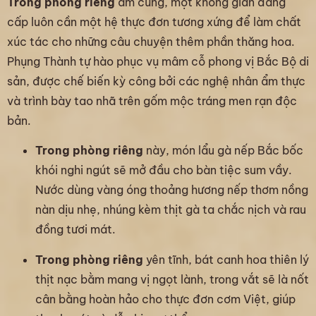
Trong phòng riêng
ấm cúng, một không gian đẳng
cấp luôn cần một hệ thực đơn tương xứng để làm chất
xúc tác cho những câu chuyện thêm phần thăng hoa.
Phụng Thành tự hào phục vụ mâm cỗ phong vị Bắc Bộ di
sản, được chế biến kỳ công bởi các nghệ nhân ẩm thực
và trình bày tao nhã trên gốm mộc tráng men rạn độc
bản.
Trong phòng riêng
này, món lẩu gà nếp Bắc bốc
khói nghi ngút sẽ mở đầu cho bàn tiệc sum vầy.
Nước dùng vàng óng thoảng hương nếp thơm nồng
nàn dịu nhẹ, nhúng kèm thịt gà ta chắc nịch và rau
đồng tươi mát.
Trong phòng riêng
yên tĩnh, bát canh hoa thiên lý
thịt nạc bằm mang vị ngọt lành, trong vắt sẽ là nốt
cân bằng hoàn hảo cho thực đơn cơm Việt, giúp