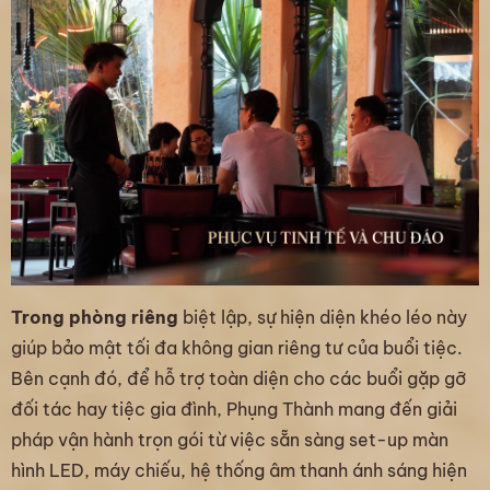
Trong phòng riêng
biệt lập, sự hiện diện khéo léo này
giúp bảo mật tối đa không gian riêng tư của buổi tiệc.
Bên cạnh đó, để hỗ trợ toàn diện cho các buổi gặp gỡ
đối tác hay tiệc gia đình, Phụng Thành mang đến giải
pháp vận hành trọn gói từ việc sẵn sàng set-up màn
hình LED, máy chiếu, hệ thống âm thanh ánh sáng hiện