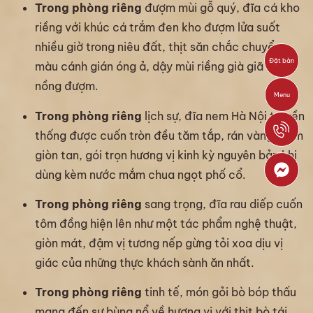
Trong phòng riêng
đượm mùi gỗ quý, đĩa cá kho
riềng với khúc cá trắm đen kho đượm lửa suốt
nhiều giờ trong niêu đất, thịt săn chắc chuyển
Đặt bàn
màu cánh gián óng ả, dậy mùi riềng già giã tay
nồng đượm.
Menu
Trong phòng riêng
lịch sự, đĩa nem Hà Nội truyền
thống được cuốn tròn đều tăm tắp, rán vàng ruộm
giòn tan, gói trọn hương vị kinh kỳ nguyên bản khi
dùng kèm nước mắm chua ngọt phố cổ.
Trong phòng riêng
sang trọng, đĩa rau diếp cuốn
tôm đồng hiện lên như một tác phẩm nghệ thuật,
giòn mát, đậm vị tương nếp gừng tỏi xoa dịu vị
giác của những thực khách sành ăn nhất.
Trong phòng riêng
tinh tế, món gỏi bò bóp thấu
mang đến sự bùng nổ về hương vị với thịt bò tái