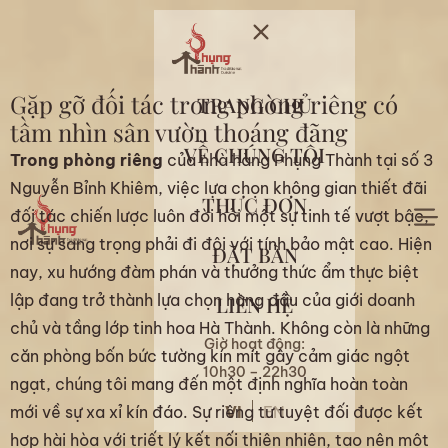
Gặp gỡ đối tác trong phòng riêng có
TRANG CHỦ
tầm nhìn sân vườn thoáng đãng
VỀ CHÚNG TÔI
Trong phòng riêng
của nhà hàng Phụng Thành tại số 3
Nguyễn Bỉnh Khiêm, việc lựa chọn không gian thiết đãi
THỰC ĐƠN
đối tác chiến lược luôn đòi hỏi một sự tinh tế vượt bậc,
nơi sự sang trọng phải đi đôi với tính bảo mật cao. Hiện
ĐẶT BÀN
nay, xu hướng đàm phán và thưởng thức ẩm thực biệt
lập đang trở thành lựa chọn hàng đầu của giới doanh
LIÊN HỆ
chủ và tầng lớp tinh hoa Hà Thành. Không còn là những
Giờ hoạt động:
căn phòng bốn bức tường kín mít gây cảm giác ngột
10h30 – 22h30
ngạt, chúng tôi mang đến một định nghĩa hoàn toàn
mới về sự xa xỉ kín đáo. Sự riêng tư tuyệt đối được kết
VI
EN
hợp hài hòa với triết lý kết nối thiên nhiên, tạo nên một