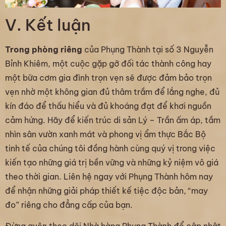
V. Kết luận
Trong phòng riêng
của Phụng Thành tại số 3 Nguyễn
Bỉnh Khiêm, một cuộc gặp gỡ đối tác thành công hay
một bữa cơm gia đình trọn vẹn sẽ được đảm bảo trọn
vẹn nhờ một không gian đủ thâm trầm để lắng nghe, đủ
kín đáo để thấu hiểu và đủ khoáng đạt để khơi nguồn
cảm hứng. Hãy để kiến trúc di sản Lý – Trần ấm áp, tầm
nhìn sân vườn xanh mát và phong vị ẩm thực Bắc Bộ
tinh tế của chúng tôi đồng hành cùng quý vị trong việc
kiến tạo những giá trị bền vững và những kỷ niệm vô giá
theo thời gian. Liên hệ ngay với Phụng Thành hôm nay
để nhận những giải pháp thiết kế tiệc độc bản, “may
đo” riêng cho đẳng cấp của bạn.