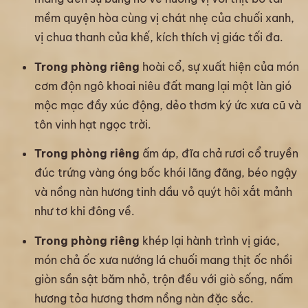
mềm quyện hòa cùng vị chát nhẹ của chuối xanh,
vị chua thanh của khế, kích thích vị giác tối đa.
Trong phòng riêng
hoài cổ, sự xuất hiện của món
cơm độn ngô khoai niêu đất mang lại một làn gió
mộc mạc đầy xúc động, dẻo thơm ký ức xưa cũ và
tôn vinh hạt ngọc trời.
Trong phòng riêng
ấm áp, đĩa chả rươi cổ truyền
đúc trứng vàng óng bốc khói lãng đãng, béo ngậy
và nồng nàn hương tinh dầu vỏ quýt hôi xắt mảnh
như tơ khi đông về.
Trong phòng riêng
khép lại hành trình vị giác,
món chả ốc xưa nướng lá chuối mang thịt ốc nhồi
giòn sần sật băm nhỏ, trộn đều với giò sống, nấm
hương tỏa hương thơm nồng nàn đặc sắc.