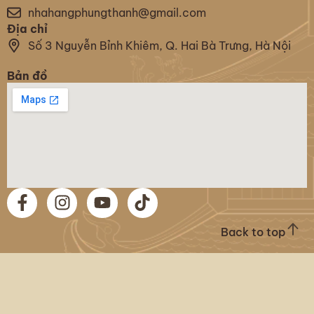
nhahangphungthanh@gmail.com
Địa chỉ
Số 3 Nguyễn Bỉnh Khiêm, Q. Hai Bà Trưng, Hà Nội
Bản đồ
Back to top