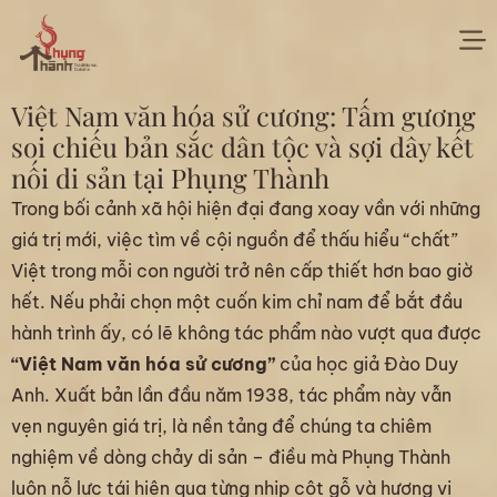
Việt Nam văn hóa sử cương: Tấm gương
soi chiếu bản sắc dân tộc và sợi dây kết
nối di sản tại Phụng Thành
Trong bối cảnh xã hội hiện đại đang xoay vần với những
giá trị mới, việc tìm về cội nguồn để thấu hiểu “chất”
Việt trong mỗi con người trở nên cấp thiết hơn bao giờ
hết. Nếu phải chọn một cuốn kim chỉ nam để bắt đầu
hành trình ấy, có lẽ không tác phẩm nào vượt qua được
“Việt Nam văn hóa sử cương”
của học giả Đào Duy
Anh. Xuất bản lần đầu năm 1938, tác phẩm này vẫn
vẹn nguyên giá trị, là nền tảng để chúng ta chiêm
nghiệm về dòng chảy di sản – điều mà Phụng Thành
luôn nỗ lực tái hiện qua từng nhịp cột gỗ và hương vị