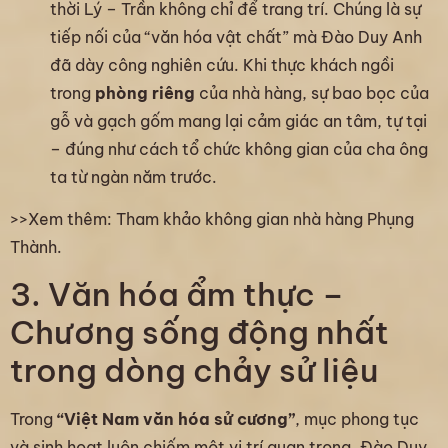
thời Lý – Trần không chỉ để trang trí. Chúng là sự
tiếp nối của “văn hóa vật chất” mà Đào Duy Anh
đã dày công nghiên cứu. Khi thực khách ngồi
trong
phòng riêng
của nhà hàng, sự bao bọc của
gỗ và gạch gốm mang lại cảm giác an tâm, tự tại
– đúng như cách tổ chức không gian của cha ông
ta từ ngàn năm trước.
>>Xem thêm:
Tham khảo không gian nhà hàng Phụng
Thành.
3. Văn hóa ẩm thực –
Chương sống động nhất
trong dòng chảy sử liệu
Trong
“Việt Nam văn hóa sử cương”
, mục phong tục
và sinh hoạt luôn chiếm một vị trí quan trọng. Đào Duy