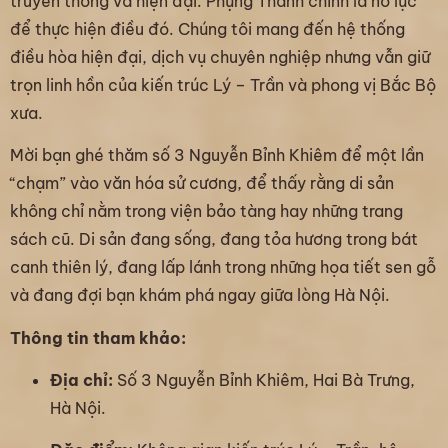
truyền thống và hiện đại. Phụng Thành chính là nỗ lực
để thực hiện điều đó. Chúng tôi mang đến hệ thống
điều hòa hiện đại, dịch vụ chuyên nghiệp nhưng vẫn giữ
trọn linh hồn của kiến trúc Lý – Trần và phong vị Bắc Bộ
xưa.
Mời bạn ghé thăm số 3 Nguyễn Bỉnh Khiêm để một lần
“chạm” vào văn hóa sử cương, để thấy rằng di sản
không chỉ nằm trong viện bảo tàng hay những trang
sách cũ. Di sản đang sống, đang tỏa hương trong bát
canh thiên lý, đang lấp lánh trong những họa tiết sen gỗ
và đang đợi bạn khám phá ngay giữa lòng Hà Nội.
Thông tin tham khảo:
Địa chỉ:
Số 3 Nguyễn Bỉnh Khiêm, Hai Bà Trưng,
Hà Nội.